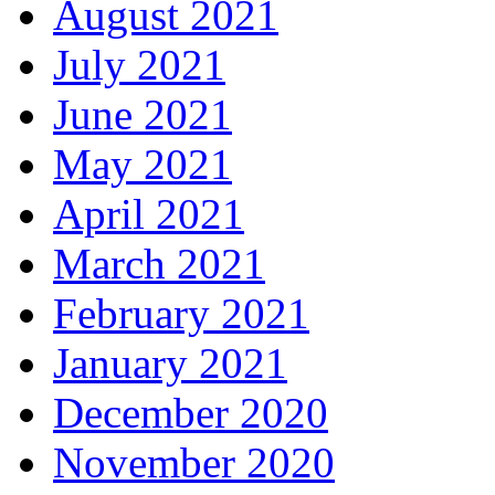
August 2021
July 2021
June 2021
May 2021
April 2021
March 2021
February 2021
January 2021
December 2020
November 2020