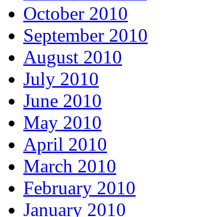
October 2010
September 2010
August 2010
July 2010
June 2010
May 2010
April 2010
March 2010
February 2010
January 2010