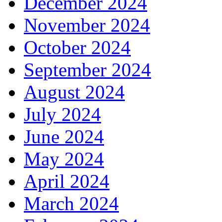
December 2024
November 2024
October 2024
September 2024
August 2024
July 2024
June 2024
May 2024
April 2024
March 2024