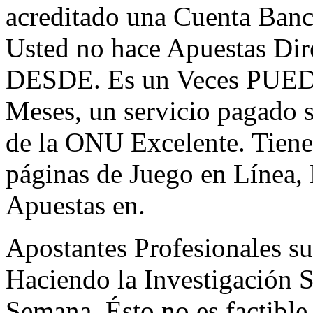
acreditado una Cuenta Banca
Usted no hace Apuestas Dir
DESDE. Es un Veces PUEDE
Meses, un servicio pagado 
de la ONU Excelente. Tiene
páginas de Juego en Línea,
Apuestas en.
Apostantes Profesionales 
Haciendo la Investigación 
Semana. Ésto no es factib