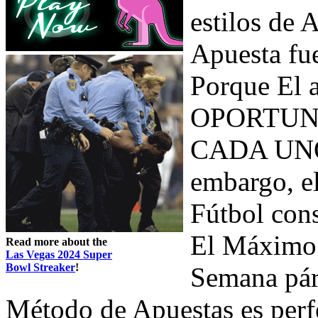
estilos de 
Apuesta fu
Porque El 
OPORTUNID
CADA UNO 
embargo, 
Fútbol con
El Máximo 
Read more about the
Las Vegas 2024 Super
Bowl Streaker
!
Semana pár
Método de Apuestas es perf