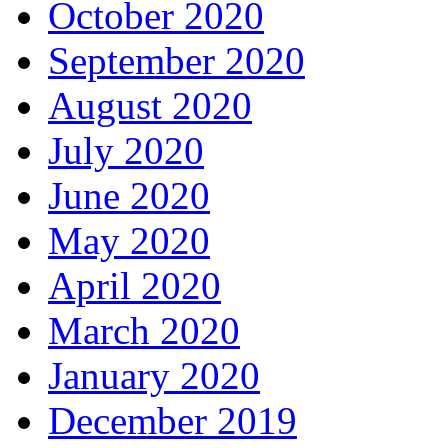
October 2020
September 2020
August 2020
July 2020
June 2020
May 2020
April 2020
March 2020
January 2020
December 2019