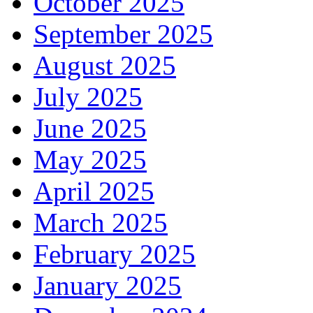
October 2025
September 2025
August 2025
July 2025
June 2025
May 2025
April 2025
March 2025
February 2025
January 2025