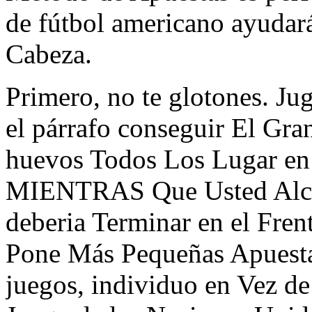
de fútbol americano ayudar
Cabeza.
Primero, no te glotones. J
el párrafo conseguir El Gra
huevos Todos Los Lugar en 
MIENTRAS Que Usted Alcanc
deberia Terminar en el Fren
Pone Más Pequeñas Apuesta
juegos, individuo en Vez d