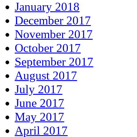
January 2018
December 2017
November 2017
October 2017
September 2017
August 2017
July 2017
June 2017
May 2017
April 2017