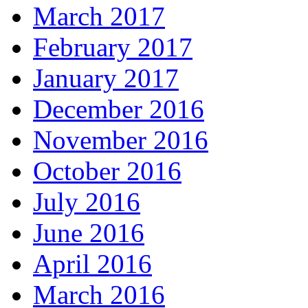
March 2017
February 2017
January 2017
December 2016
November 2016
October 2016
July 2016
June 2016
April 2016
March 2016