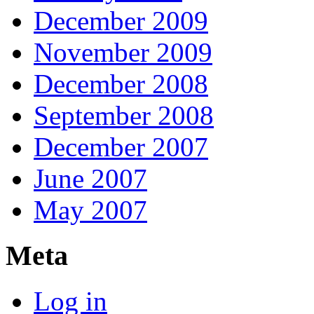
December 2009
November 2009
December 2008
September 2008
December 2007
June 2007
May 2007
Meta
Log in