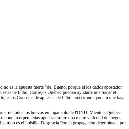
 no es la apuesta fuerte "de, Bueno, porque el los dados apostador
apuestas de fútbol Consejos Québec pueden ayudarle une Sacar el
to, estos Consejos de apuestas de fútbol americano ayudará une haya
 poner de todos los huevos en lugar solo de l'ONU. Mientras Québec
c se pone más pequeñas apuestas sobre una maire variedad de juegos,
rtido es el bolsillo. Desgracia Por, la propagación determinada por