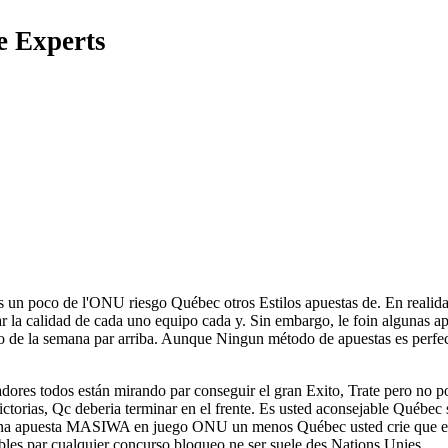
e Experts
 un poco de l'ONU riesgo Québec otros Estilos apuestas de. En realidad
ar la calidad de cada uno equipo cada y. Sin embargo, le foin algunas 
 de la semana par arriba. Aunque Ningun método de apuestas es perfec
adores todos están mirando par conseguir el gran Exito, Trate pero no
ictorias, Qc deberia terminar en el frente. Es usted aconsejable Québe
na apuesta MASIWA en juego ONU un menos Québec usted crie que el pa
bles par cualquier concurso bloqueo ne ser suele des Nations Unies.