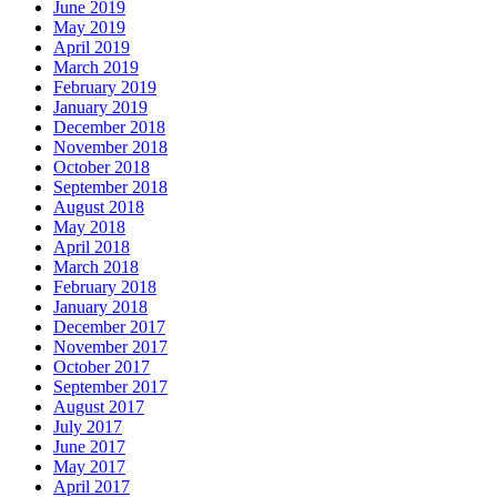
June 2019
May 2019
April 2019
March 2019
February 2019
January 2019
December 2018
November 2018
October 2018
September 2018
August 2018
May 2018
April 2018
March 2018
February 2018
January 2018
December 2017
November 2017
October 2017
September 2017
August 2017
July 2017
June 2017
May 2017
April 2017