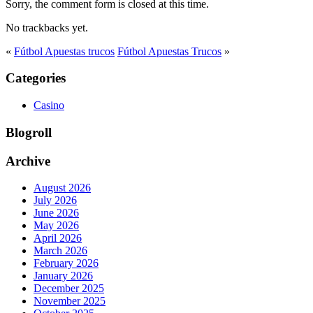
Sorry, the comment form is closed at this time.
No trackbacks yet.
«
Fútbol Apuestas trucos
Fútbol Apuestas Trucos
»
Categories
Casino
Blogroll
Archive
August 2026
July 2026
June 2026
May 2026
April 2026
March 2026
February 2026
January 2026
December 2025
November 2025