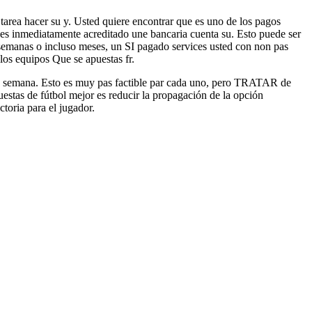
tarea hacer su y. Usted quiere encontrar que es uno de los pagos
es inmediatamente acreditado une bancaria cuenta su. Esto puede ser
r semanas o incluso meses, un SI pagado services usted con non pas
 los equipos Que se apuestas fr.
la semana. Esto es muy pas factible par cada uno, pero TRATAR de
uestas de fútbol mejor es reducir la propagación de la opción
toria para el jugador.