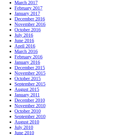
March 2017
February 2017
January 2017
December 2016
November 2016
October 2016
July 2016
June 2016
April 2016
March 2016
February 2016
January 2016
December 2015
November 2015
October 2015
September 2015
August 2015
January 2011
December 2010
November 2010
October 2010
September 2010
August 2010
July 2010
June 2010