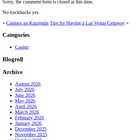
Sorry, the comment form is closed at this time.
No trackbacks yet.
«
Casinos au Kazajstán
Tips for Having a Las Vegas Getaway
»
Categories
Casino
Blogroll
Archive
August 2026
July 2026
June 2026
May 2026
April 2026
March 2026
February 2026
January 2026
December 2025
November 2025