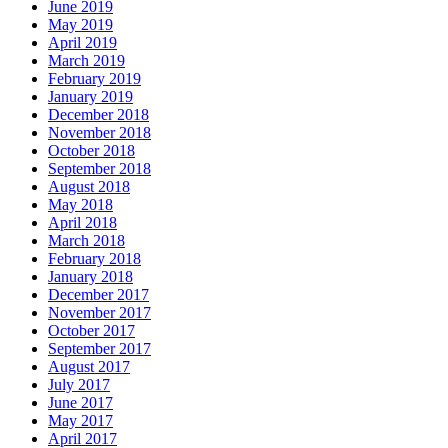
June 2019
May 2019
April 2019
March 2019
February 2019
January 2019
December 2018
November 2018
October 2018
September 2018
August 2018
May 2018
April 2018
March 2018
February 2018
January 2018
December 2017
November 2017
October 2017
September 2017
August 2017
July 2017
June 2017
May 2017
April 2017