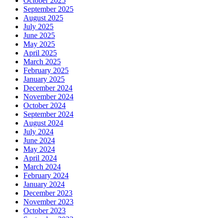
October 2025
September 2025
August 2025
July 2025
June 2025
May 2025
April 2025
March 2025
February 2025
January 2025
December 2024
November 2024
October 2024
September 2024
August 2024
July 2024
June 2024
May 2024
April 2024
March 2024
February 2024
January 2024
December 2023
November 2023
October 2023