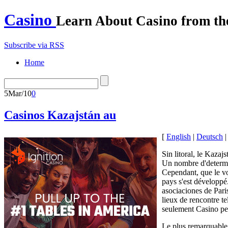
Casino
Learn About Casino from th
Subscribe via RSS
Home
5
Mar/10
0
Casinos Kazajstán au
[
English
|
Deutsch
Sin litoral, le Kaza
Un nombre d'determin
Cependant, que le vo
pays s'est développé.
asociaciones de Paris
lieux de rencontre te
seulement Casino pe
Le plus remarquable c