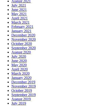
August 2021
July 2021
June 2021
May 2021
April 2021
March 2021
February 2021
January 2021
December 2020
November 2020
October 2020
September 2020
August 2020
July 2020
June 2020
May 2020
April 2020
March 2020
January 2020
December 2019
November 2019
October 2019
September 2019
August 2019
July 2019