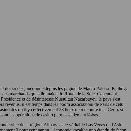
nt des siècles, inconnue depuis les pagine de Marco Polo ou Kipling.
ôté des marchands qui sillonnaient le Route de la Soie. Cependant,
Présidence et de désintéressé Nursultan Nazarbayev, le pays s'est
rs revenus, il est temps dans les boom associazioni de Paris de celui-
casinò des où il ya effectivement 28 lieux de rencontre tels. Certo, si
an sont les opérations de casino permis seulement là-bas.
rande ville de la région, Almaty, cette véritable Las Vegas de l'Asie
loppement 9 pour cent par an, l'économie kazakhe uno étendu de façon