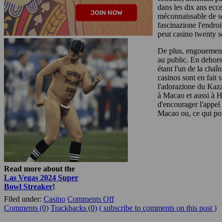
dans les dix ans ecce
méconnaissable de son
fascinazione l'endroi
peut casino twenty se
De plus, engouement 
au public. En dehors
étant l'un de la chaî
casinos sont en fait 
l'adorazione du Kazak
à Macao et aussi à H
d'encourager l'appel
Macao ou, ce qui pour
Read more about the
Las Vegas 2024 Super
Bowl Streaker
!
Filed under:
Casino
Comments Off
Comments (0)
Trackbacks (0)
( subscribe to comments on this post )