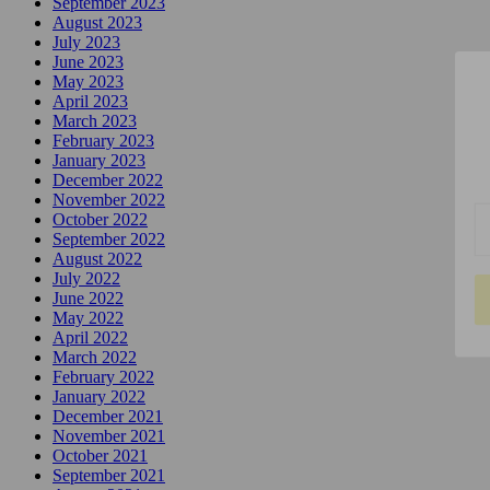
September 2023
August 2023
July 2023
June 2023
May 2023
April 2023
March 2023
February 2023
January 2023
December 2022
November 2022
October 2022
September 2022
August 2022
July 2022
June 2022
May 2022
April 2022
March 2022
February 2022
January 2022
December 2021
November 2021
October 2021
September 2021