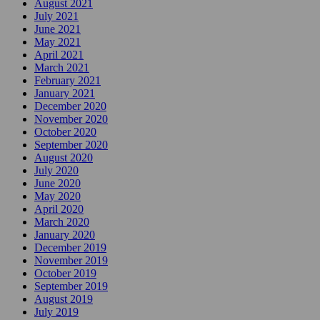
August 2021
July 2021
June 2021
May 2021
April 2021
March 2021
February 2021
January 2021
December 2020
November 2020
October 2020
September 2020
August 2020
July 2020
June 2020
May 2020
April 2020
March 2020
January 2020
December 2019
November 2019
October 2019
September 2019
August 2019
July 2019